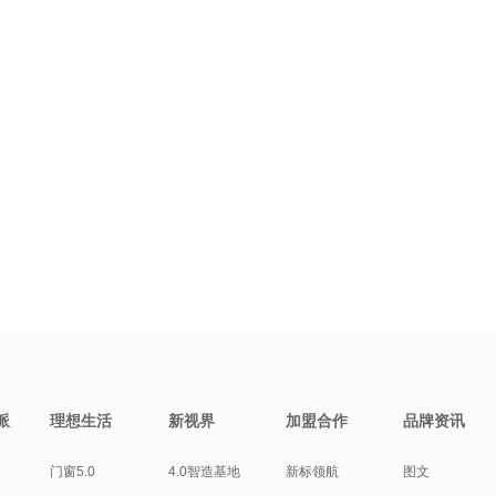
派
理想生活
新视界
加盟合作
品牌资讯
门窗5.0
4.0智造基地
新标领航
图文