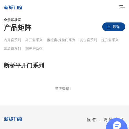
全景幕墙窗
产品矩阵
筛选
内开窗系列
外开窗系列
推拉窗/推拉门系列
复古窗系列
提升窗系列
幕墙窗系列
阳光房系列
断桥平开门系列
走进新标
暂无数据！
高端门窗
一体化产品
门窗实力派
懂你，更懂生活
理想生活