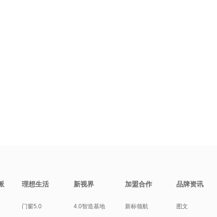
派
理想生活
新视界
加盟合作
品牌资讯
门窗5.0
4.0智造基地
新标领航
图文