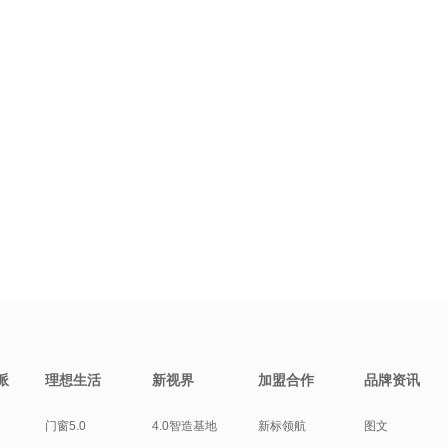
派
理想生活
新视界
加盟合作
品牌资讯
门窗5.0
4.0智造基地
新标领航
图文