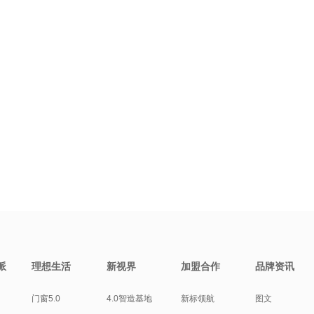
派
理想生活
新视界
加盟合作
品牌资讯
门窗5.0
4.0智造基地
新标领航
图文