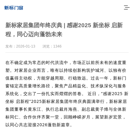
新标家居集团年终庆典 | 感谢2025 新坐标 启新
程，同心迈向蓬勃未来
发布：2026-01-13 浏览：1346
在不确定成为常态的时代洪流中，市场正以前所未有的速度重
塑。对家居企业而言，唯有以持续创新构筑护城河、以独有价
值赢得主动权，方能穿越周期、行稳致远。过去一年，新标门
窗锚定高质量增长路径，聚焦产品精益化、技术纵深化与服务
系统化，交出了一份扎实而熠熠的答卷。
走进新标
近日，“感谢2025 新
坐标 启新程”2025新标家居集团年终庆典圆满举行，新标家居
高端门窗
集团董事长黄东江、执行总裁肖海燕、副总裁黄子烽与全体新
标同仁、合作伙伴齐聚一堂，回顾峥嵘岁月，展望新岁宏景，
一体化产品
以同心共志迎接2026蓬勃新篇章。
门窗实力派