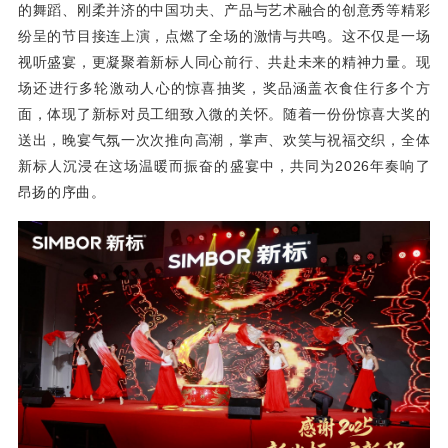
的舞蹈、刚柔并济的中国功夫、产品与艺术融合的创意秀等
精彩
纷呈的节目
接连
上演，
点燃了全场的激情与共鸣。这不仅是一场
视听盛宴，更凝聚着新标人同心前行、共赴未来的精神力量。
现
场还进行多轮激动人心的惊喜抽奖，奖品涵盖衣食住行多个方
面，体现了新标对员工细致入微的关怀。随着一份份惊喜大奖的
送出，晚宴气氛一次次推向高潮，掌声、欢笑与祝福交织，全体
新标人沉浸在这场温暖而振奋的盛宴中，共同为2026年奏响了
昂扬的序曲。