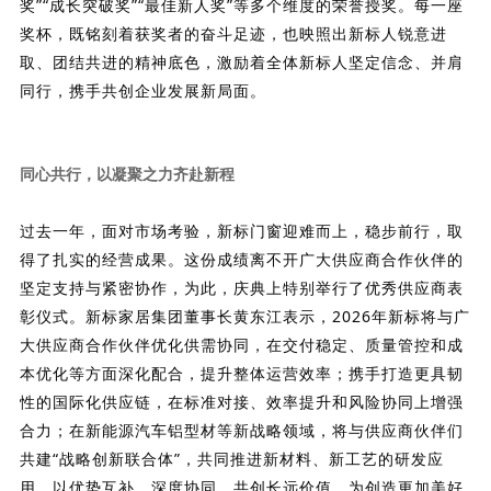
奖”“成长突破奖”“最佳新人奖”等多个维度的荣誉授奖。每一座
奖杯，既铭刻着获奖者的奋斗足迹，也映照出新标人锐意进
取、团结共进的精神底色，激励着全体新标人坚定信念、并肩
同行，携手共创企业发展新局面。
同心共行，
以凝聚之力齐赴新程
过去一年，面对市场考验，新标门窗迎难而上，稳步前行，取
得了扎实的经营成果。这份成绩离不开广大供应商合作伙伴的
坚定支持与紧密协作，为此，庆典上
特别举行了优秀供应商表
彰仪式
。新标家居集团董事长黄东江表示，2026年新标将与广
大
供应商合作伙伴
优化供需协同，在交付稳定、质量管控和成
本优化等方面深化配合，提升整体运营效率；携手打造更具韧
性的国际化供应链，在标准对接、效率提升和风险协同上增强
合力；在新能源汽车铝型材等新战略领域，将与供应商伙伴们
共建“战略创新联合体”，共同推进新材料、新工艺的研发应
用，以优势互补、深度协同，共创长远价值，为创造更加美好