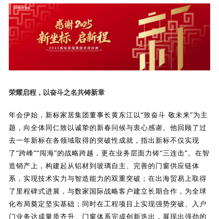
理想生活
新视界
新标赋能中心
加盟合作
荣耀启程，
以奋斗之名共铸新章
品牌资讯
新标铝业
年会伊始，新标家居集团董事长黄东江以“致奋斗 敬未来”为主
题，向全体同仁致以诚挚的新春问候与衷心感谢。他回顾了过
去一年新标在各领域取得的突破性成就，指出新标不仅实现
了“跨峰”“闯海”的战略跨越，更在业务层面力铸“三连击”。在智
造销产上，构建起从铝材到玻璃自主、完善的门窗供应链体
系，实现技术实力与智造能力的双重突破；在出海贸易上取得
了里程碑式进展，与数家国际战略客户建立长期合作，为全球
化布局奠定坚实基础；同时在工程项目上实现强势突破、入户
门业务达成量质齐升、门窗体系完成创新迭出，展现出强劲的