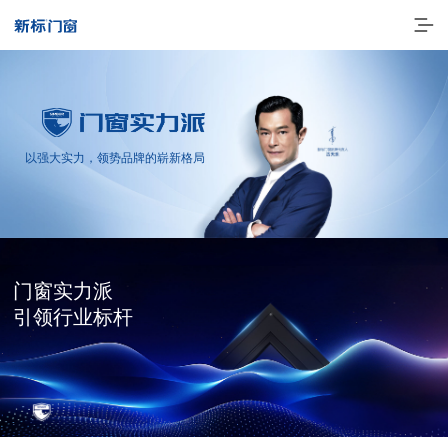
以强大实力，领势品牌的崭新格局
门窗实力派
走进新标
引领行业标杆
高端门窗
一体化产品
门窗实力派