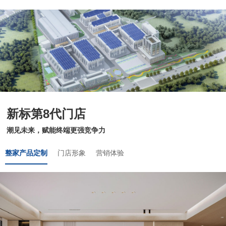
理想生活
新视界
新标赋能中心
加盟合作
品牌资讯
新标第8代门店
新标铝业
潮见未来，赋能终端更强竞争力
整家产品定制
门店形象
营销体验