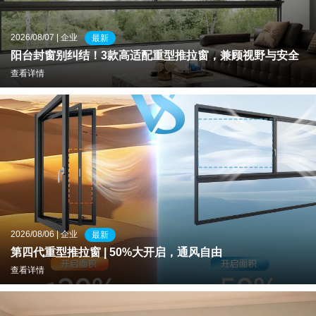
理想生活
2026/08/07 | 企业
最新
新视界
阳台封窗别纠结！3款高适配重型推拉窗，兼顾视野与安全
查看详情
新标赋能中心
加盟合作
品牌资讯
新标铝业
2026/08/06 | 企业
最新
第四代重型推拉窗 | 50%大开启，通风自由
查看详情