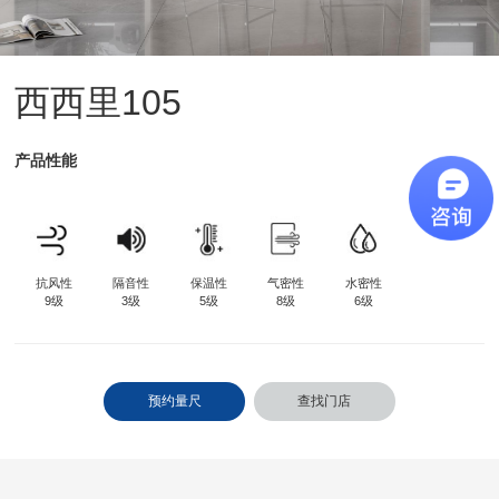
新视界
新标赋能中心
西西里105
加盟合作
产品性能
品牌资讯
新标铝业
抗风性
隔音性
保温性
气密性
水密性
9级
3级
5级
8级
6级
预约量尺
查找门店