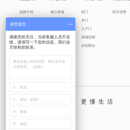
品牌介绍
核心价值
铝门
四大优势
缘起故事
产品美学
木门
请您留言
创始人说
入户门
感谢您的关注，当前客服人员不在
发展历程
高端定制
线，请填写一下您的信息，我们会
荣耀见证
全铝阳台
尽快和您联系。
新标文化
古天乐代言
懂你，更懂生活