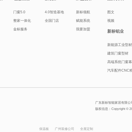
门窗5.0
4.0智造基地
新标领航
图文
整家一体化
全国门店
赋能系统
视频
金标服务
我要加盟
新标铝业
新能源工业型
建筑门窗型材
高端系统门窗
汽车配件CNC
广东新标智能家居有限公司
版权信息：Copyright © 
保温板
广州装修公司
全屋定制