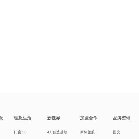
派
理想生活
新视界
加盟合作
品牌资讯
门窗5.0
4.0智造基地
新标领航
图文