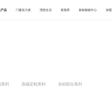
化产品
门窗实力派
理想生活
新视界
新标赋能中心
加盟
门系列
高端定制系列
全铝阳台系列